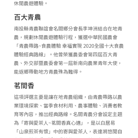
休閒農遊體驗。
百大青農
南投縣青農聯誼會名間鄉分會長李坤洲結合在地青
農，規劃休閒農遊體驗行程，獲選中華民國農會
「青農帶路~食農體驗 幸福實現 2020全國十大食農
體驗經典路線」。他曾榮獲農委會第四屆百大青
農、外交部暨農委會第一屆新南向農業青年大使，
能返鄉帶動地方青農殊為難得。
茗間香
這項評選主要是讓在地青農組織，由青農帶路以農
業環境探索、當季食材利用、農事體驗、消費者教
育等內容，推出經典路線。名間青農分會設定主題
為「寄與愛茶人~茗間香真心適」，是以白居易
「山泉煎茶有懷」中的寄與愛茶人，表達將悠閒自