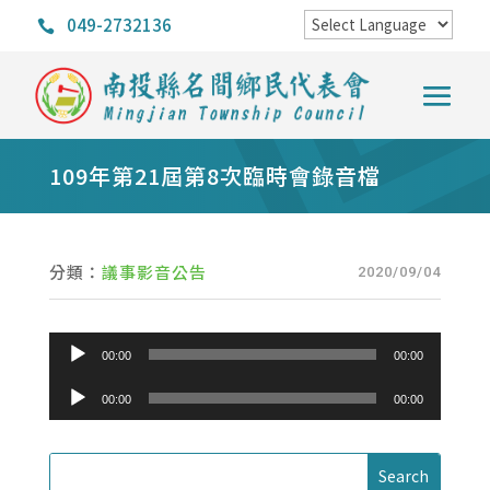
049-2732136

109年第21屆第8次臨時會錄音檔
分類：
議事影音公告
2020/09/04
音
00:00
00:00
訊
音
00:00
00:00
播
訊
放
播
器
放